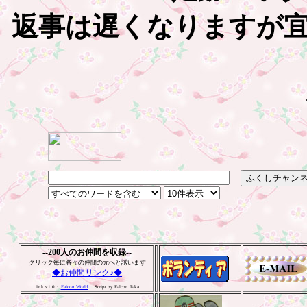
返事は遅くなりますが
--200人のお仲間を収録--
クリック毎に各々の仲間の元へと誘います
◆お仲間リンク♪◆
link v1.0：
Falcon World
Script by Falcon Taka