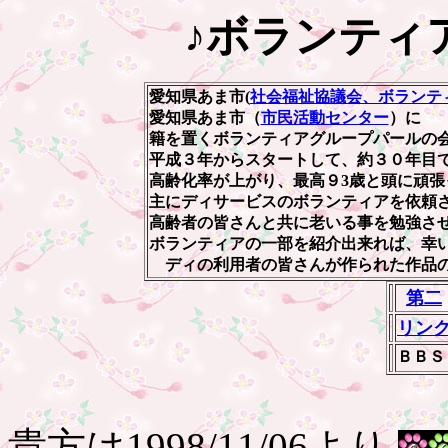
♪ボランテ
愛知県あま市(
社会福祉協議会、ボランテ
愛知県あま市（
市民活動センター
）に
籍を置くボランティアグループ
パールの
平成３年からスタートして、約３０年目
高齢化率が上がり、最高９3歳と頭に頑張
主にディサービスのボランティアを依頼
高齢者の皆さんと
共に老いる事を勉強さ
ボランティアの一部を紹介出来れば、幸
ディの利用者の皆さんが作られた作品の
第二
リン
ＢＢＳ
貴方は1998/11/06より