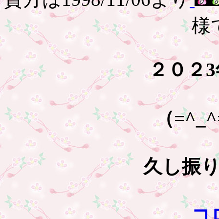
様
２０２
（=^
久し振
コ