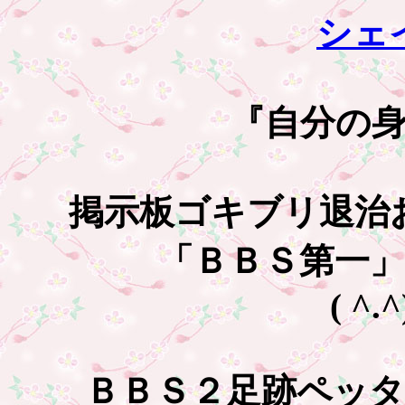
シェ
『自分の
掲示板ゴキブリ退治お
「ＢＢＳ第一
( ^.^
ＢＢＳ２足跡ペッ