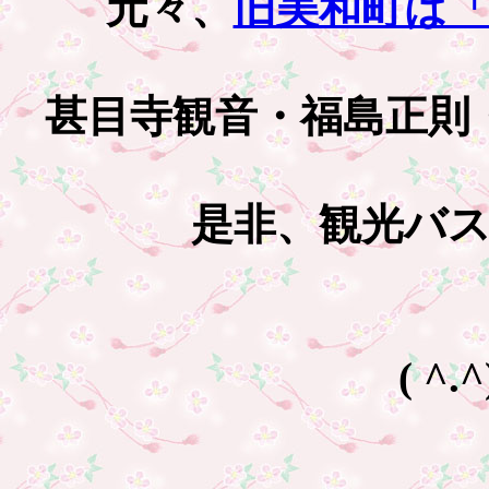
元々、
旧美和町は
甚目寺観音・福島正則
是非、観光バ
( ^.^