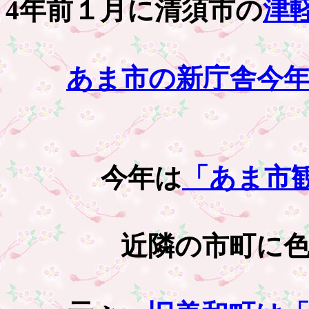
4年前１月に清須市の
津
あま市の新庁舎今
今年は
「あま市
近隣の市町に