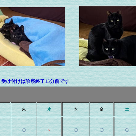
間
受け付けは診察終了15分前です
月
火
水
木
金
土
〇
〇
×
〇
〇
〇