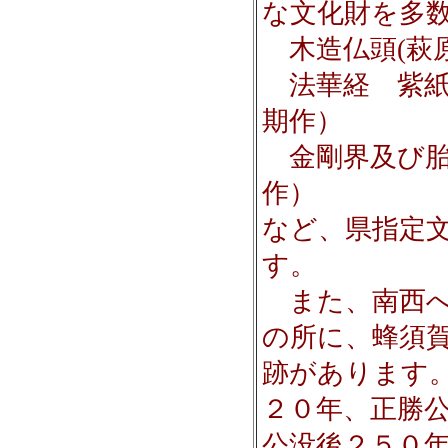
な文化財を多
木造仏頭(萩
法華経 紫紙
期作）
金剛界及び胎
作）
など、県指定
す。
また、南西へ
の所に、蜂須
跡があります
２０年、正勝
公没後２５０