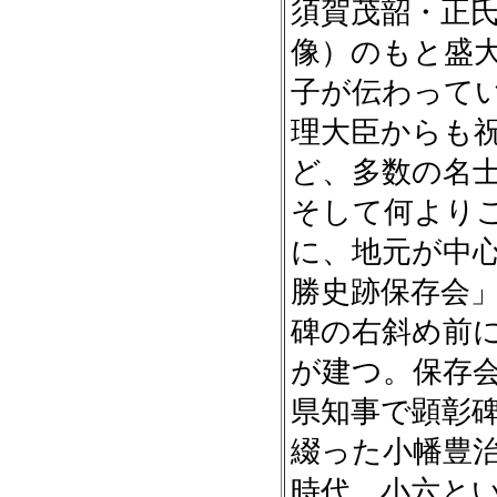
須賀茂韶・正
像）のもと盛
子が伝わって
理大臣からも
ど、多数の名
そして何より
に、地元が中
勝史跡保存会
碑の右斜め前
が建つ。保存
県知事で顕彰
綴った小幡豊
時代、小六と