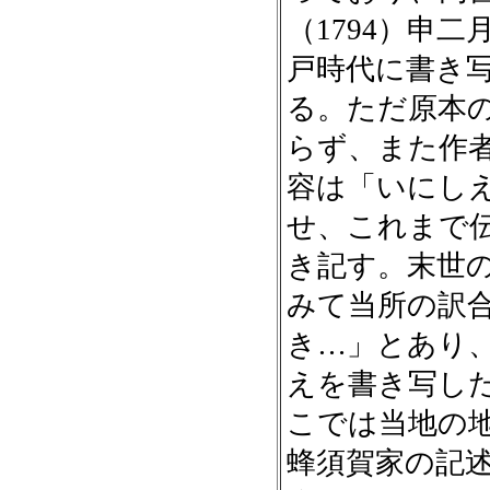
（1794）申
戸時代に書き
る。ただ原本
らず、また作
容は「いにし
せ、これまで
き記す。末世
みて当所の訳
き…」とあり
えを書き写し
こでは当地の
蜂須賀家の記