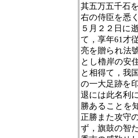
其五万五千石
右の侍臣を悉
５月２２日に
て，享年61才
亮を贈られ法
とし櫓岸の安
と相得て，我
の一大足跡を
退には此名利
勝あることを
正勝また攻守
ず，旗鼓の智