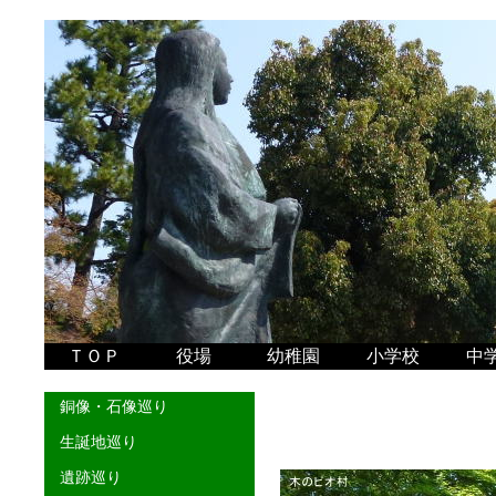
ＴＯＰ
役場
幼稚園
小学校
中
銅像・石像巡り
生誕地巡り
遺跡巡り