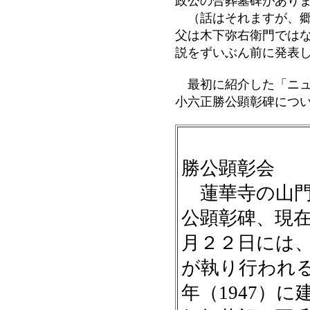
政公の合葬墓碑があり
（話はそれますが、郷
父は木下弥右衛門では
説をずいぶん前に発表
最初に紹介した「ニュ
小六正勝公顕彰碑につ
蜂須
勝公顕彰会
蓮華寺の山門
公顕彰碑、現
月２２日には
が執り行われ
年（1947）