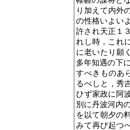
帷幄の謀将と
り加えて内外
の性格いよい
許され天正１
れし時，これ
に老いたり願
多年知遇の下
すべきものあ
るべしと，秀
ひず家政に阿
別に丹波河内
を以て朝夕の
みて再び起つ