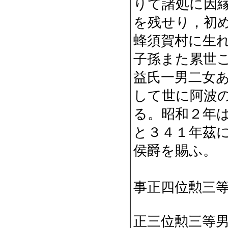
りて諸処に因
を残せり，初
蜂須賀村に生
子孫また累世
益氏一男二女
して世に阿波
る。昭和２年
と３４１年茲
侯爵を賜ふ。
愛
事正四位勲三
正三位勲三等