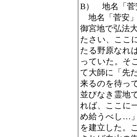
B） 地名「菅
地名「菅安」
御宮地で弘法
たさい、ここ
たる野原なれ
っていた。そ
て大師に「先
来るのを待っ
並びなき霊地
れば、ここに
め給うべし…
を建立した。