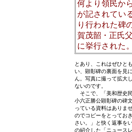
何より領民か
が記されてい
り行われた碑
賀茂韶・正氏
に挙行された
とあり、これはぜひと
い、顕彰碑の裏面を見
ん。写真に撮って拡大
ないのです。
そこで、「美和歴史民
小六正勝公顕彰碑の碑
っている資料はありま
のでコピーをとってお
さい。」と快く返事を
の紹介した「ニュース