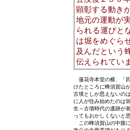
顕彰する動き
地元の運動が
られる運びと
は堀をめぐら
及んだという
伝えられてい
蓮花寺本堂の横、「四
けたところに蜂須賀山
古墳としか思えないの
に人が住み始めたのは
生～古墳時代の遺跡が
ってもおかしくないと
この蜂須賀山の中腹に