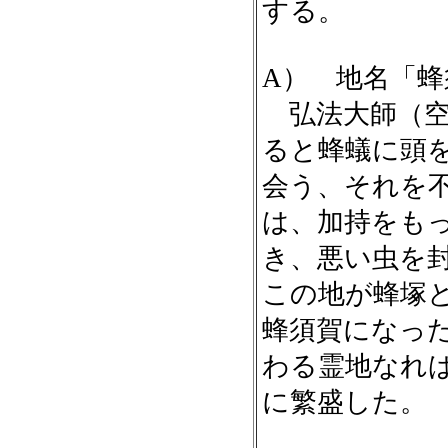
する。
A） 地名「蜂
弘法大師（空
ると蜂蟻に頭
会う、それを
は、加持をも
き、悪い虫を
この地が蜂塚
蜂須賀になっ
わる霊地なれ
に繁盛した。