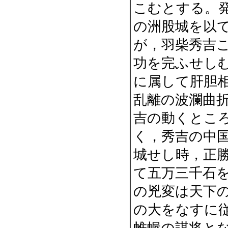
こむとする。
の洲股城を以
が，羽柴秀吉
功を完ふせし
に属して肝胆
乱離の波瀾曲
吉の動くとこ
く，秀吉の中
城せし時，正
て五万三千石
の兇変は天下
の大をなすに