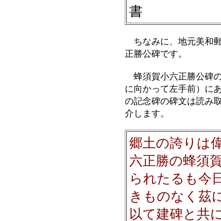
書
ちなみに、地元美和郵
正勝公碑です。
蜂須賀小六正勝公碑の
に向かって左手前）に
の記念碑の碑文は読み
介します。
郷土の誇りは
六正勝の蜂須
られたるも今
きものなく茲
以て建碑と共