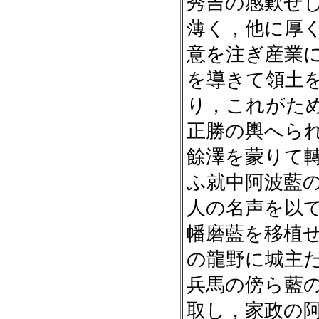
秀吉の感歎せ
薄く，他に厚
意を注ぎ産業
を導きて領土
り，これがた
正勝の輿へら
餘澤を蒙りて
ふ就中阿波藍
人の名声を以
幡磨藍を移植
の龍野に城主
兵馬の傍ら藍
取し，家政の