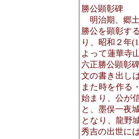
勝公顕彰碑
明治期、郷土
勝公を顕彰す
り、昭和２年(1
よって蓮華寺
六正勝公顕彰
文の書き出し
また時を作る
始まり、公が
と、墨俣一夜
となり、龍野
秀吉の出世に