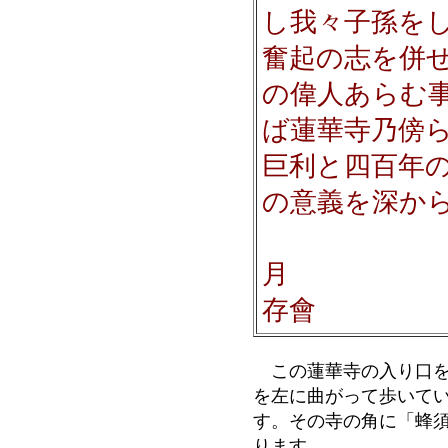
し我々子孫を
奮起の志を併
の偉人あらむ
ば蓮華寺乃傍
巨利と四百年
の意義を深か
昭和二
月 蜂須
存會
この蓮華寺の入り口を
を左に曲がって歩いて
す。その寺の角に「蜂
ります。