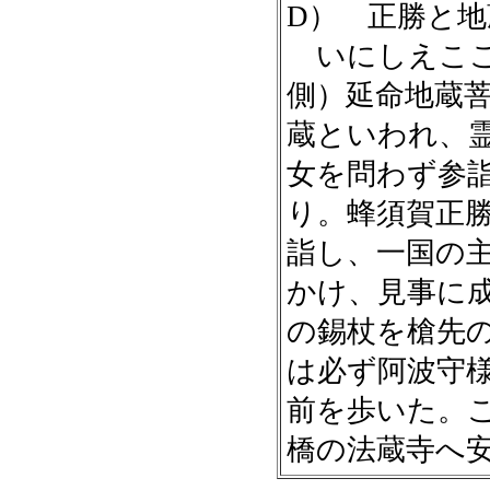
D） 正勝と地
いにしえここ
側）延命地蔵
蔵といわれ、
女を問わず参
り。蜂須賀正
詣し、一国の
かけ、見事に
の錫杖を槍先
は必ず阿波守
前を歩いた。
橋の法蔵寺へ