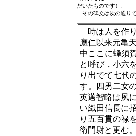
だいたものです）。
その碑文は次の通りで
時は人を作り
應仁以来元亀
中ここに蜂須
と呼び，小六
り出でて七代
す。四男二女
英邁智略は夙
い織田信長に
り五百貫の禄
衛門尉と更む